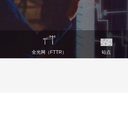
全光网（FTTR）
站点