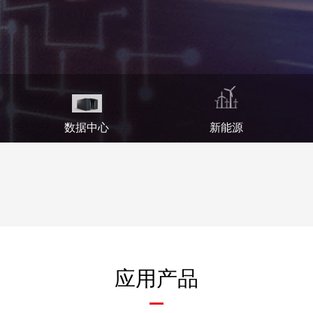
数据中心
新能源
应用产品