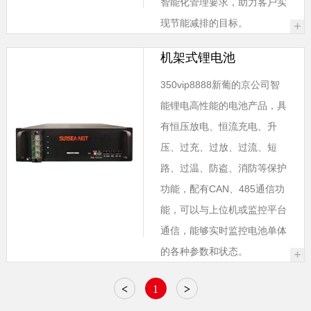
智能化管理要求，助力客户实
现节能减排的目标。
+
机架式锂电池
350vip8888新葡的京公司智
能锂电高性能的电池产品，具
有恒压放电、恒流充电、升
压、过充、过放、过流、短
路、过温、防盗、消防等保护
功能，配有CAN、485通信功
能，可以与上位机或监控平台
通信，能够实时监控电池单体
的各种参数和状态。
+
<
1
>