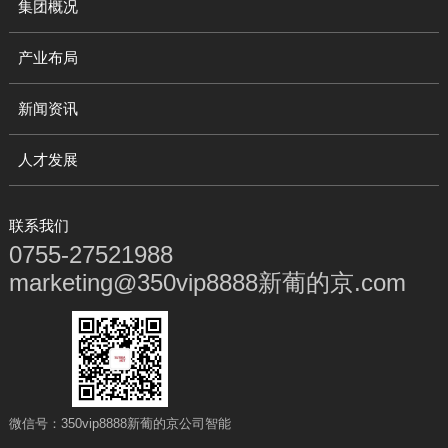
集团概况
产业布局
新闻资讯
人才发展
联系我们
0755-27521988
marketing@350vip8888新葡的京.com
微信号：350vip8888新葡的京公司智能