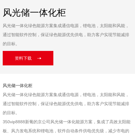
风光储一体化柜
风光储一体化绿色能源方案集成通信电源，锂电池，太阳能和风能，
通过智能软件控制，保证绿色能源优先供电，助力客户实现节能减排
的目标。
资料下载
风光储一体化柜
风光储一体化绿色能源方案集成通信电源，锂电池，太阳能和风能，
通过智能软件控制，保证绿色能源优先供电，助力客户实现节能减排
的目标。
350vip8888新葡的京公司风光储一体化能源方案，集成了高效太阳能
板、风力发电系统和锂电池，软件自动条件供电优先级，减少市电的