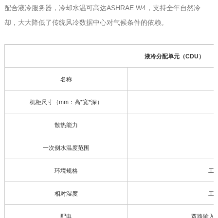
配合液冷服务器，冷却水温可高达ASHRAE W4，支持全年自然冷
却，大大降低了传统风冷数据中心对气候条件的依赖。
液冷分配单元（CDU）
名称
机柜尺寸（mm：高*宽*深）
散热能力
一次侧水温度范围
环境规格
工
相对湿度
工
配电
双路输入38